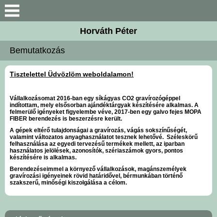
Keresés
Horváth Péter
Bemutatkozás
Bemutatkozás
Elérhetőségek
Tisztelettel Üdvözlöm weboldalamon!
Megbízóim
Vállalkozásomat 2016-ban egy síkágyas CO2 gravírozógéppel
indítottam, mely elsősorban ajándéktárgyak készítésére alkalmas. A
felmerülő igényeket figyelembe véve, 2017-ben egy galvo fejes MOPA
Szolgáltatások
FIBER berendezés is beszerzésre került.
A gépek eltérő tulajdonságai a gravírozás, vágás sokszínűségét,
valamint változatos anyaghasználatot tesznek lehetővé.
Széleskörű
Galéria
felhasználása az egyedi tervezésű termékek mellett, az iparban
használatos jelölések, azonosítók, szériaszámok gyors, pontos
készítésére is alkalmas.
Berendezéseimmel a környező vállalkozások, magánszemélyek
gravírozási igényeinek rövid határidővel, bérmunkában történő
szakszerű, minőségi kiszolgálása a célom.