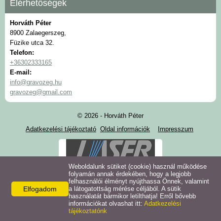
Elérhetőségek
Horváth Péter
8900 Zalaegerszeg,
Füzike utca 32.
Telefon:
+36302333165
E-mail:
info@gravozeg.hu
gravozeg@gmail.com
© 2026 - Horváth Péter
Adatkezelési tájékoztató
Oldal információk
Impresszum
Weboldalunk sütiket (cookie) használ működése
folyamán annak érdekében, hogy a legjobb
felhasználói élményt nyújthassa Önnek, valamint
Elfogadom
a látogatottság mérése céljából. A sütik
használatát bármikor letilthatja! Erről bővebb
információkat olvashat itt:
Adatkezelési
tájékoztatónk