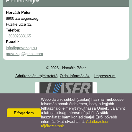
Elérhetőségek
Horváth Péter
8900 Zalaegerszeg,
Füzike utca 32.
Telefon:
+36302333165
E-mail:
info@gravozeg.hu
gravozeg@gmail.com
© 2026 - Horváth Péter
Adatkezelési tájékoztató
Oldal információk
Impresszum
Weboldalunk sütiket (cookie) használ működése
folyamán annak érdekében, hogy a legjobb
felhasználói élményt nyújthassa Önnek, valamint
Elfogadom
a látogatottság mérése céljából. A sütik
használatát bármikor letilthatja! Erről bővebb
információkat olvashat itt:
Adatkezelési
tájékoztatónk