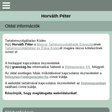
Keresés
Horváth Péter
Bemutatkozás
Oldal információk
Elérhetőségek
Tartalomszolgáltatási Kódex
A(z)
Horváth Péter
a
Magyar Tartalomszolgáltatók Egyesület
ének
Megbízóim
Tartalomszolgáltatási és Etikai Kódex
ét magára nézve kötelezőnek
ismeri el.
Szolgáltatások
A honlappal kapcsolatos észrevételek
A(z)
gravozeg.hu
informatikai hátterét a
Webgenerátor Kft.
felügyeli.
Az oldal esetleges hibás működésével kapcsolatos észrevételeit a
Galéria
fejlesztes@webgenerator.hu
címre küldje.
A weboldal tartalmával kapcsolatos észrevételeit az
Impresszumban
található címre küldje.
Köszönjük, hogy meglátogatta weboldalunkat!