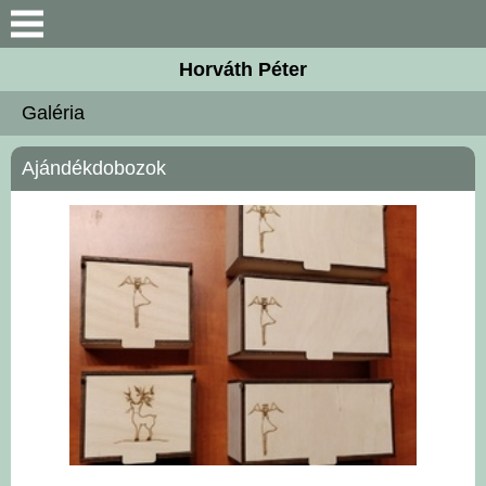
Keresés
Horváth Péter
Bemutatkozás
Galéria
Elérhetőségek
Ajándékdobozok
Megbízóim
Szolgáltatások
Galéria